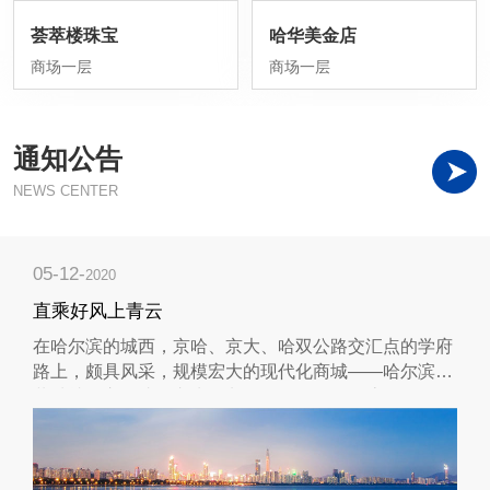
荟萃楼珠宝
哈华美金店
商场一层
商场一层
通知公告
NEWS CENTER
05-12-
2020
直乘好风上青云
在哈尔滨的城西，京哈、京大、哈双公路交汇点的学府
路上，颇具风采，规模宏大的现代化商城——哈尔滨服
装城就屹立于此。车水马龙的街景，缕缕人流匆匆如
蚁，琳琅满目的商品引人驻足。如果说，这里是哈尔滨
市井间一道美丽的风景线，那绝不为过，否则，这...