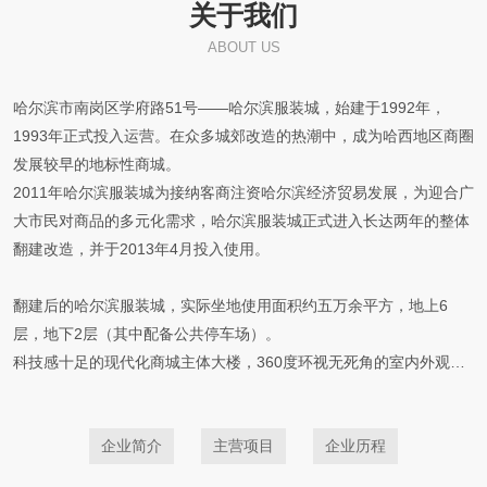
关于我们
ABOUT US
哈尔滨市南岗区学府路51号——哈尔滨服装城，始建于1992年，
1993年正式投入运营。在众多城郊改造的热潮中，成为哈西地区商圈
发展较早的地标性商城。
2011年哈尔滨服装城为接纳客商注资哈尔滨经济贸易发展，为迎合广
大市民对商品的多元化需求，哈尔滨服装城正式进入长达两年的整体
翻建改造，并于2013年4月投入使用。
翻建后的哈尔滨服装城，实际坐地使用面积约五万余平方，地上6
层，地下2层（其中配备公共停车场）。
科技感十足的现代化商城主体大楼，360度环视无死角的室内外观光
梯，宽敞舒适的购物环境，哈西商圈**的消防、应急设施设备，商场
的标新服务理念，高水准***的运营管理团队，无处不彰显着哈尔滨服
企业简介
主营项目
企业历程
装城翻建后的青春与活力。