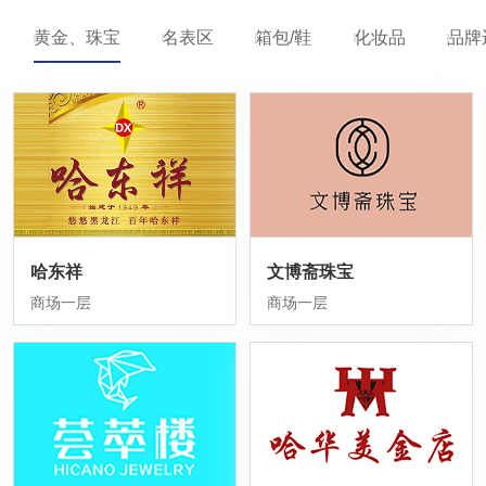
黄金、珠宝
名表区
箱包/鞋
化妆品
品牌
哈东祥
文博斋珠宝
商场一层
商场一层